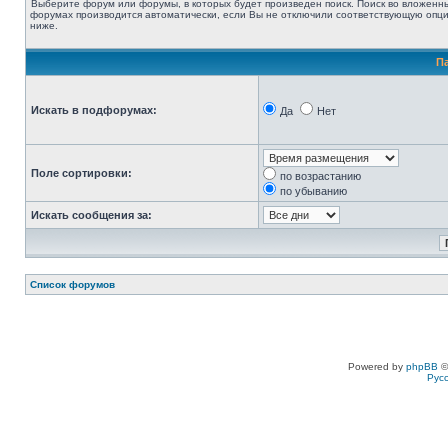
Выберите форум или форумы, в которых будет произведен поиск. Поиск во вложенн
форумах производится автоматически, если Вы не отключили соответствующую опц
ниже.
П
Искать в подфорумах:
Да
Нет
Поле сортировки:
по возрастанию
по убыванию
Искать сообщения за:
Список форумов
Powered by
phpBB
©
Рус