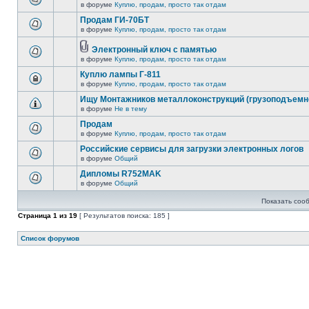
в форуме
Куплю, продам, просто так отдам
Продам ГИ-70БТ
в форуме
Куплю, продам, просто так отдам
Электронный ключ с памятью
в форуме
Куплю, продам, просто так отдам
Куплю лампы Г-811
в форуме
Куплю, продам, просто так отдам
Ищу Монтажников металлоконструкций (грузоподъемно
в форуме
Не в тему
Продам
в форуме
Куплю, продам, просто так отдам
Российские сервисы для загрузки электронных логов
в форуме
Общий
Дипломы R752MAK
в форуме
Общий
Показать соо
Страница
1
из
19
[ Результатов поиска: 185 ]
Список форумов