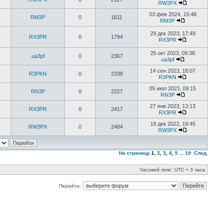
RW3PX
03 фев 2024, 15:48
RM3P
0
1611
RM3P
29 дек 2023, 17:49
RX3PR
0
1794
RX3PR
25 окт 2023, 09:38
ua3pf
0
2367
ua3pf
14 сен 2023, 18:07
R3PKN
0
2338
R3PKN
05 июл 2023, 09:15
RN3P
0
2227
RN3P
27 янв 2023, 13:13
RX3PR
0
2417
RX3PR
18 дек 2022, 19:45
RW3PX
0
2484
RW3PX
На страницу
1
,
2
,
3
,
4
,
5
...
19
След.
Часовой пояс: UTC + 3 часа
Перейти: