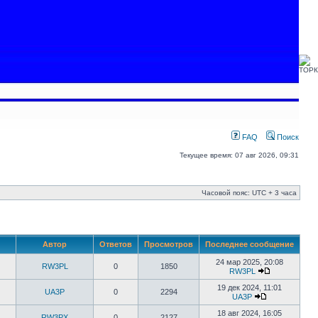
FAQ
Поиск
Текущее время: 07 авг 2026, 09:31
Часовой пояс: UTC + 3 часа
Автор
Ответов
Просмотров
Последнее сообщение
24 мар 2025, 20:08
RW3PL
0
1850
RW3PL
19 дек 2024, 11:01
UA3P
0
2294
UA3P
18 авг 2024, 16:05
RW3PX
0
2127