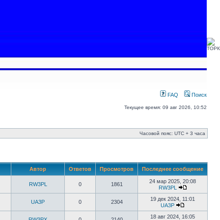
FAQ
Поиск
Текущее время: 09 авг 2026, 10:52
Часовой пояс: UTC + 3 часа
Автор
Ответов
Просмотров
Последнее сообщение
24 мар 2025, 20:08
RW3PL
0
1861
RW3PL
19 дек 2024, 11:01
UA3P
0
2304
UA3P
18 авг 2024, 16:05
RW3PX
0
2140