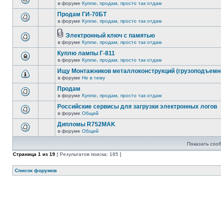
в форуме
Куплю, продам, просто так отдам
Продам ГИ-70БТ
в форуме
Куплю, продам, просто так отдам
Электронный ключ с памятью
в форуме
Куплю, продам, просто так отдам
Куплю лампы Г-811
в форуме
Куплю, продам, просто так отдам
Ищу Монтажников металлоконструкций (грузоподъемно
в форуме
Не в тему
Продам
в форуме
Куплю, продам, просто так отдам
Российские сервисы для загрузки электронных логов
в форуме
Общий
Дипломы R752MAK
в форуме
Общий
Показать соо
Страница
1
из
19
[ Результатов поиска: 185 ]
Список форумов