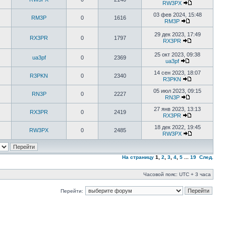
RW3PX
03 фев 2024, 15:48
RM3P
0
1616
RM3P
29 дек 2023, 17:49
RX3PR
0
1797
RX3PR
25 окт 2023, 09:38
ua3pf
0
2369
ua3pf
14 сен 2023, 18:07
R3PKN
0
2340
R3PKN
05 июл 2023, 09:15
RN3P
0
2227
RN3P
27 янв 2023, 13:13
RX3PR
0
2419
RX3PR
18 дек 2022, 19:45
RW3PX
0
2485
RW3PX
На страницу
1
,
2
,
3
,
4
,
5
...
19
След.
Часовой пояс: UTC + 3 часа
Перейти: