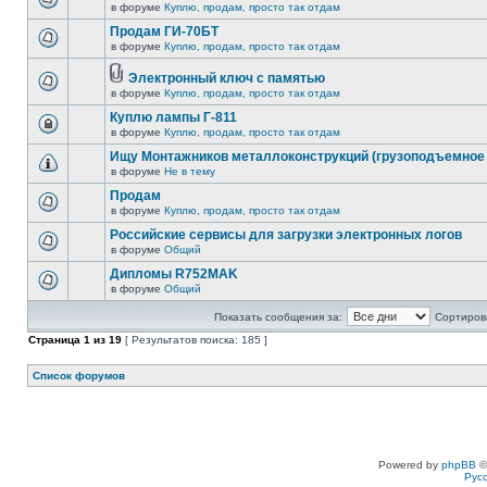
в форуме
Куплю, продам, просто так отдам
Продам ГИ-70БТ
в форуме
Куплю, продам, просто так отдам
Электронный ключ с памятью
в форуме
Куплю, продам, просто так отдам
Куплю лампы Г-811
в форуме
Куплю, продам, просто так отдам
Ищу Монтажников металлоконструкций (грузоподъемное 
в форуме
Не в тему
Продам
в форуме
Куплю, продам, просто так отдам
Российские сервисы для загрузки электронных логов
в форуме
Общий
Дипломы R752MAK
в форуме
Общий
Показать сообщения за:
Сортирова
Страница
1
из
19
[ Результатов поиска: 185 ]
Список форумов
Powered by
phpBB
©
Рус