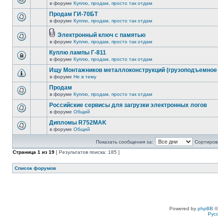
в форуме
Куплю, продам, просто так отдам
Продам ГИ-70БТ
в форуме
Куплю, продам, просто так отдам
Электронный ключ с памятью
в форуме
Куплю, продам, просто так отдам
Куплю лампы Г-811
в форуме
Куплю, продам, просто так отдам
Ищу Монтажников металлоконструкций (грузоподъемное 
в форуме
Не в тему
Продам
в форуме
Куплю, продам, просто так отдам
Российские сервисы для загрузки электронных логов
в форуме
Общий
Дипломы R752MAK
в форуме
Общий
Показать сообщения за:
Сортирова
Страница
1
из
19
[ Результатов поиска: 185 ]
Список форумов
Powered by
phpBB
©
Рус