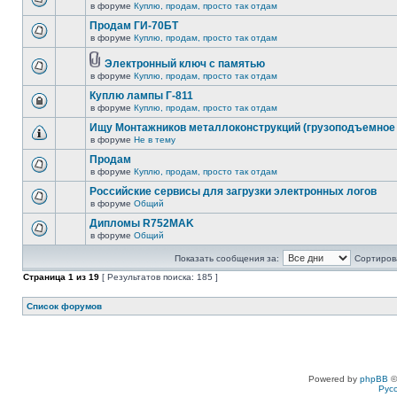
в форуме
Куплю, продам, просто так отдам
Продам ГИ-70БТ
в форуме
Куплю, продам, просто так отдам
Электронный ключ с памятью
в форуме
Куплю, продам, просто так отдам
Куплю лампы Г-811
в форуме
Куплю, продам, просто так отдам
Ищу Монтажников металлоконструкций (грузоподъемное 
в форуме
Не в тему
Продам
в форуме
Куплю, продам, просто так отдам
Российские сервисы для загрузки электронных логов
в форуме
Общий
Дипломы R752MAK
в форуме
Общий
Показать сообщения за:
Сортирова
Страница
1
из
19
[ Результатов поиска: 185 ]
Список форумов
Powered by
phpBB
©
Рус