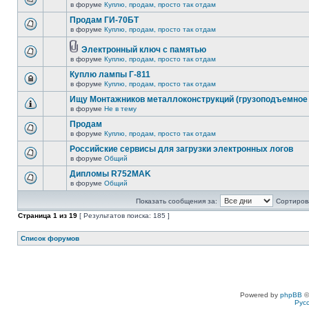
в форуме
Куплю, продам, просто так отдам
Продам ГИ-70БТ
в форуме
Куплю, продам, просто так отдам
Электронный ключ с памятью
в форуме
Куплю, продам, просто так отдам
Куплю лампы Г-811
в форуме
Куплю, продам, просто так отдам
Ищу Монтажников металлоконструкций (грузоподъемное 
в форуме
Не в тему
Продам
в форуме
Куплю, продам, просто так отдам
Российские сервисы для загрузки электронных логов
в форуме
Общий
Дипломы R752MAK
в форуме
Общий
Показать сообщения за:
Сортирова
Страница
1
из
19
[ Результатов поиска: 185 ]
Список форумов
Powered by
phpBB
©
Рус