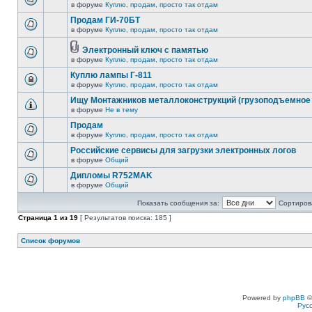
в форуме
Куплю, продам, просто так отдам
Продам ГИ-70БТ
в форуме
Куплю, продам, просто так отдам
Электронный ключ с памятью
в форуме
Куплю, продам, просто так отдам
Куплю лампы Г-811
в форуме
Куплю, продам, просто так отдам
Ищу Монтажников металлоконструкций (грузоподъемное 
в форуме
Не в тему
Продам
в форуме
Куплю, продам, просто так отдам
Российские сервисы для загрузки электронных логов
в форуме
Общий
Дипломы R752MAK
в форуме
Общий
Показать сообщения за:
Сортирова
Страница
1
из
19
[ Результатов поиска: 185 ]
Список форумов
Powered by
phpBB
©
Рус