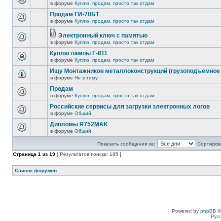
в форуме
Куплю, продам, просто так отдам
Продам ГИ-70БТ
в форуме
Куплю, продам, просто так отдам
Электронный ключ с памятью
в форуме
Куплю, продам, просто так отдам
Куплю лампы Г-811
в форуме
Куплю, продам, просто так отдам
Ищу Монтажников металлоконструкций (грузоподъемное 
в форуме
Не в тему
Продам
в форуме
Куплю, продам, просто так отдам
Российские сервисы для загрузки электронных логов
в форуме
Общий
Дипломы R752MAK
в форуме
Общий
Показать сообщения за:
Сортирова
Страница
1
из
19
[ Результатов поиска: 185 ]
Список форумов
Powered by
phpBB
©
Рус