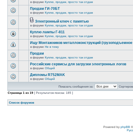
в форуме
Куплю, продам, просто так отдам
Продам ГИ-70БТ
в форуме
Куплю, продам, просто так отдам
Электронный ключ с памятью
в форуме
Куплю, продам, просто так отдам
Куплю лампы Г-811
в форуме
Куплю, продам, просто так отдам
Ищу Монтажников металлоконструкций (грузоподъемное 
в форуме
Не в тему
Продам
в форуме
Куплю, продам, просто так отдам
Российские сервисы для загрузки электронных логов
в форуме
Общий
Дипломы R752MAK
в форуме
Общий
Показать сообщения за:
Сортирова
Страница
1
из
19
[ Результатов поиска: 185 ]
Список форумов
Powered by
phpBB
©
Рус