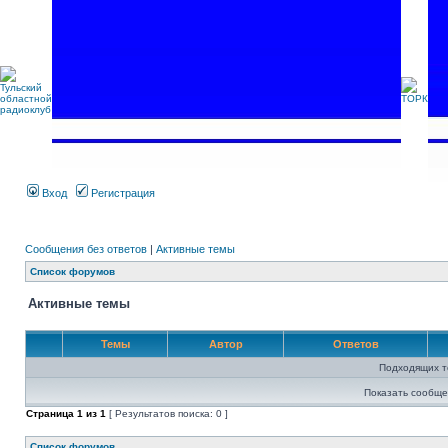
Вход
Регистрация
Сообщения без ответов
|
Активные темы
Список форумов
Активные темы
Темы
Автор
Ответов
Подходящих т
Показать сообще
Страница
1
из
1
[ Результатов поиска: 0 ]
Список форумов