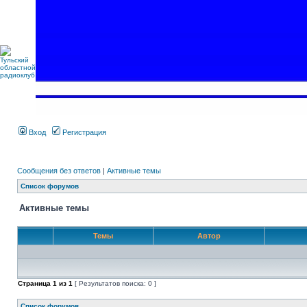
Вход
Регистрация
Сообщения без ответов
|
Активные темы
Список форумов
Активные темы
Темы
Автор
Страница
1
из
1
[ Результатов поиска: 0 ]
Список форумов