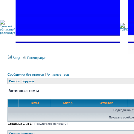
Вход
Регистрация
Сообщения без ответов
|
Активные темы
Список форумов
Активные темы
Темы
Автор
Ответов
Подходящих т
Показать сообще
Страница
1
из
1
[ Результатов поиска: 0 ]
Список форумов