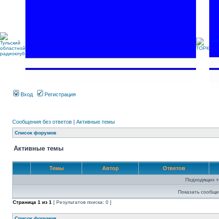
Вход
Регистрация
Сообщения без ответов
|
Активные темы
Список форумов
Активные темы
Темы
Автор
Ответов
Подходящих т
Показать сообще
Страница
1
из
1
[ Результатов поиска: 0 ]
Список форумов