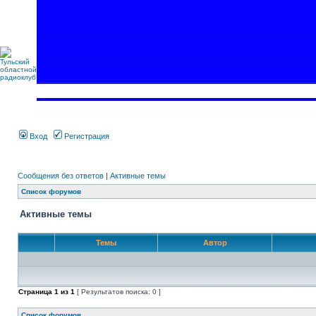
Вход
Регистрация
Сообщения без ответов
|
Активные темы
Список форумов
Активные темы
Темы
Автор
Страница
1
из
1
[ Результатов поиска: 0 ]
Список форумов