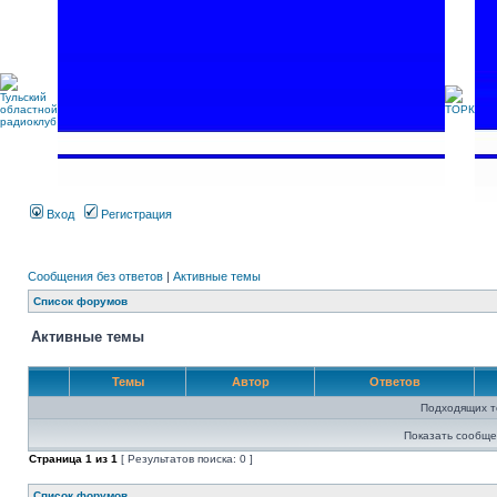
Вход
Регистрация
Сообщения без ответов
|
Активные темы
Список форумов
Активные темы
Темы
Автор
Ответов
Подходящих т
Показать сообще
Страница
1
из
1
[ Результатов поиска: 0 ]
Список форумов