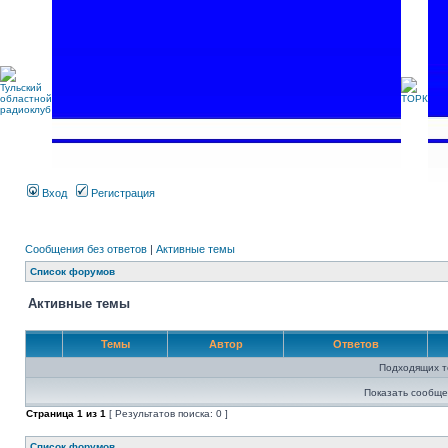
Вход
Регистрация
Сообщения без ответов
|
Активные темы
Список форумов
Активные темы
Темы
Автор
Ответов
Подходящих т
Показать сообще
Страница
1
из
1
[ Результатов поиска: 0 ]
Список форумов