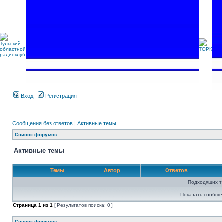
Вход
Регистрация
Сообщения без ответов
|
Активные темы
Список форумов
Активные темы
Темы
Автор
Ответов
Подходящих т
Показать сообще
Страница
1
из
1
[ Результатов поиска: 0 ]
Список форумов