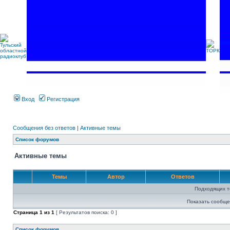
Вход
Регистрация
Сообщения без ответов
|
Активные темы
Список форумов
Активные темы
Темы
Автор
Ответов
Подходящих т
Показать сообще
Страница
1
из
1
[ Результатов поиска: 0 ]
Список форумов