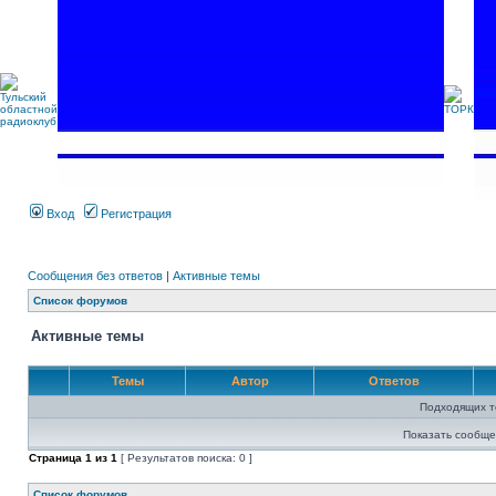
Вход
Регистрация
Сообщения без ответов
|
Активные темы
Список форумов
Активные темы
Темы
Автор
Ответов
Подходящих т
Показать сообще
Страница
1
из
1
[ Результатов поиска: 0 ]
Список форумов