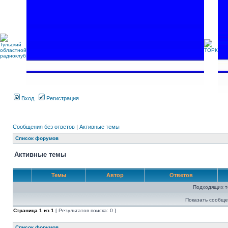
Вход
Регистрация
Сообщения без ответов
|
Активные темы
Список форумов
Активные темы
Темы
Автор
Ответов
Подходящих т
Показать сообще
Страница
1
из
1
[ Результатов поиска: 0 ]
Список форумов