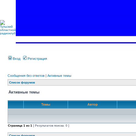
Вход
Регистрация
Сообщения без ответов
|
Активные темы
Список форумов
Активные темы
Темы
Автор
Страница
1
из
1
[ Результатов поиска: 0 ]
Список форумов