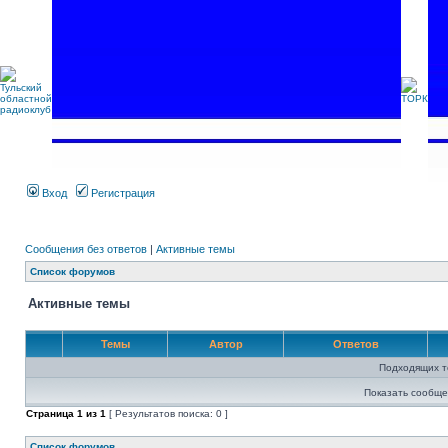
Вход
Регистрация
Сообщения без ответов
|
Активные темы
Список форумов
Активные темы
Темы
Автор
Ответов
Подходящих т
Показать сообще
Страница
1
из
1
[ Результатов поиска: 0 ]
Список форумов