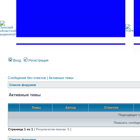
Вход
Регистрация
Сообщения без ответов
|
Активные темы
Список форумов
Активные темы
Темы
Автор
Ответов
Подходящих т
Показать сообще
Страница
1
из
1
[ Результатов поиска: 0 ]
Список форумов