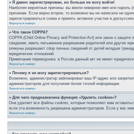
» Я давно зарегистрирован, но больше не могу войти!
Наиболее вероятные причины: вы ввели неверное имя или пароль (
причинам. Если верно второе, то возможно вы не написали ни одн
зарегистрироваться снова и принять активное участие в дискуссиях
Вернуться наверх
» Что такое COPPA?
COPPA (Child Online Privacy and Protection Act) или закон о защи
сведения, иметь письменное разрешение родителей или других юри
опекуны разрешают сбор личных сведений от детей младше тринадц
юридических отношений.
Примечание переводчика: в России данный акт не имеет юридическ
Вернуться наверх
» Почему я не могу зарегистрироваться?
Возможно, администратор заблокировал ваш IP-адрес или запретил
администратором для получения более точной информации.
Вернуться наверх
» Для чего предназначена функция «Удалить cookies»?
Она удаляет все файлы cookies, которые позволяют вам оставатьс
если эта возможность разрешена администратором. Если у вас им
Вернуться наверх