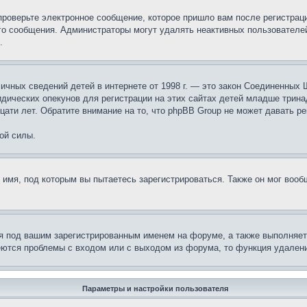
проверьте электронное сообщение, которое пришло вам после регистрац
ого сообщения. Администраторы могут удалять неактивных пользователе
.
те личных сведений детей в интернете от 1998 г. — это закон Соединенн
дических опекунов для регистрации на этих сайтах детей младше тринад
ати лет. Обратите внимание на то, что phpBB Group не может давать р
ой силы.
 имя, под которым вы пытаетесь зарегистрироваться. Также он мог воо
я под вашим зарегистрированным именем на форуме, а также выполняет 
еются проблемы с входом или с выходом из форума, то функция удалени
Параметры и настройки пользователя