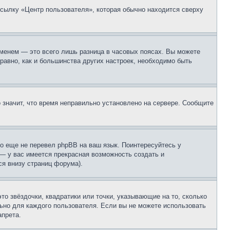
ссылку «Центр пользователя», которая обычно находится сверху
еменем — это всего лишь разница в часовых поясах. Вы можете
 равно, как и большинства других настроек, необходимо быть
о значит, что время неправильно установлено на сервере. Сообщите
то еще не перевел phpBB на ваш язык. Поинтересуйтесь у
 — у вас имеется прекрасная возможность создать и
я внизу страниц форума).
то звёздочки, квадратики или точки, указывающие на то, сколько
льно для каждого пользователя. Если вы не можете использовать
апрета.