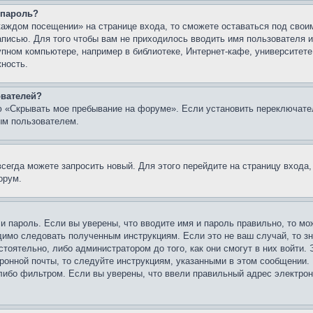
 пароль?
каждом посещении» на странице входа, то сможете оставаться под свои
записью. Для того чтобы вам не приходилось вводить имя пользователя
упном компьютере, например в библиотеке, Интернет-кафе, университете
жность.
ователей?
ю «Скрывать мое пребывание на форуме». Если установить переключате
ым пользователем.
всегда можете запросить новый. Для этого перейдите на страницу входа
орум.
 и пароль. Если вы уверены, что вводите имя и пароль правильно, то м
одимо следовать полученным инструкциям. Если это не ваш случай, то зн
тоятельно, либо администратором до того, как они смогут в них войти.
ронной почты, то следуйте инструкциям, указанными в этом сообщении.
либо фильтром. Если вы уверены, что ввели правильный адрес электронн