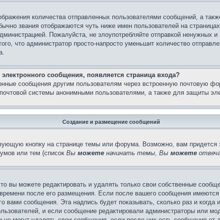
бражения количества отправленных пользователями сообщений, а такж
бычно звания отображаются чуть ниже имен пользователей на страницах
администрацией. Пожалуйста, не злоупотребляйте отправкой ненужных 
ого, что администратор просто-напросто уменьшит количество отправле
а.
 электронного сообщения, появляется страница входа?
ронные сообщения другим пользователям через встроенную почтовую фо
почтовой системы анонимными пользователями, а также для защиты эле
Создание и размещение сообщений
вующую кнопку на странице темы или форума. Возможно, вам придется 
умов или тем (список
Вы
можете
начинать темы, Вы
можете
отвеча
то вы можете редактировать и удалять только свои собственные сообще
 времени после его размещения. Если после вашего сообщения имеются 
 вами сообщения. Эта надпись будет показывать, сколько раз и когда 
ользователей, и если сообщение редактировали администраторы или моде
не могут удалять свои сообщения, если после них есть сообщения от д