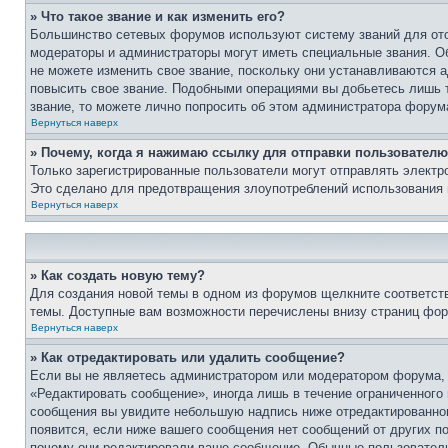
» Что такое звание и как изменить его?
Большинство сетевых форумов используют систему званий для ото
модераторы и администраторы могут иметь специальные звания. О
не можете изменить свое звание, поскольку они устанавливаются 
повысить свое звание. Подобными операциями вы добьетесь лишь т
звание, то можете лично попросить об этом администратора форум
Вернуться наверх
» Почему, когда я нажимаю ссылку для отправки пользователю
Только зарегистрированные пользователи могут отправлять элект
Это сделано для предотвращения злоупотреблений использования 
Вернуться наверх
» Как создать новую тему?
Для создания новой темы в одном из форумов щелкните соответст
темы. Доступные вам возможности перечислены внизу страниц фор
Вернуться наверх
» Как отредактировать или удалить сообщение?
Если вы не являетесь администратором или модератором форума, 
«Редактировать сообщение», иногда лишь в течение ограниченного
сообщения вы увидите небольшую надпись ниже отредактированного
появится, если ниже вашего сообщения нет сообщений от других п
почему они редактировали ваше сообщение. Обычные пользователи 