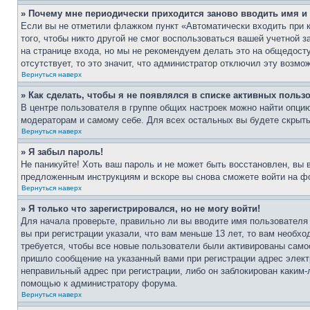
» Почему мне периодически приходится заново вводить имя и
Если вы не отметили флажком пункт «Автоматически входить при 
того, чтобы никто другой не смог воспользоваться вашей учетной 
на странице входа, но мы не рекомендуем делать это на общедост
отсутствует, то это значит, что администратор отключил эту возмо
Вернуться наверх
» Как сделать, чтобы я не появлялся в списке активных польз
В центре пользователя в группе общих настроек можно найти опци
модераторам и самому себе. Для всех остальных вы будете скрыт
Вернуться наверх
» Я забыл пароль!
Не паникуйте! Хоть ваш пароль и не может быть восстановлен, вы 
предложенным инструкциям и вскоре вы снова сможете войти на ф
Вернуться наверх
» Я только что зарегистрировался, но не могу войти!
Для начала проверьте, правильно ли вы вводите имя пользователя
вы при регистрации указали, что вам меньше 13 лет, то вам необх
требуется, чтобы все новые пользователи были активированы самос
пришло сообщение на указанный вами при регистрации адрес элект
неправильный адрес при регистрации, либо он заблокирован каким-
помощью к администратору форума.
Вернуться наверх