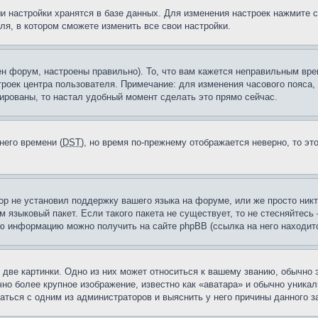
и настройки хранятся в базе данных. Для изменения настроек нажмите 
ля, в котором сможете изменить все свои настройки.
н форум, настроены правильно). То, что вам кажется неправильным вр
троек центра пользователя. Примечание: для изменения часового пояса,
ированы, то настал удобный момент сделать это прямо сейчас.
него времени (
DST
), но время по-прежнему отображается неверно, то эт
ор не установил поддержку вашего языка на форуме, или же просто ник
м языковый пакет. Если такого пакета не существует, то не стесняйтесь
ю информацию можно получить на сайте phpBB (ссылка на него находитс
две картинки. Одно из них может относиться к вашему званию, обычно э
но более крупное изображение, известно как «аватара» и обычно уника
аться с одним из администраторов и выяснить у него причины данного з