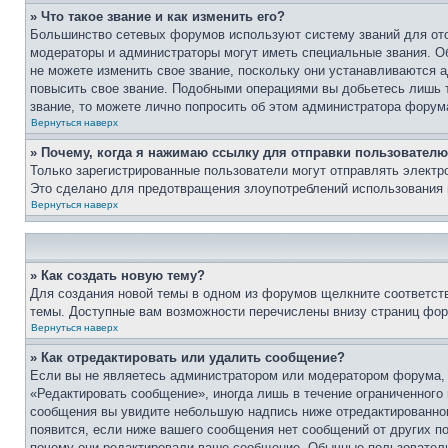
» Что такое звание и как изменить его?
Большинство сетевых форумов используют систему званий для ото
модераторы и администраторы могут иметь специальные звания. О
не можете изменить свое звание, поскольку они устанавливаются 
повысить свое звание. Подобными операциями вы добьетесь лишь т
звание, то можете лично попросить об этом администратора форум
Вернуться наверх
» Почему, когда я нажимаю ссылку для отправки пользователю
Только зарегистрированные пользователи могут отправлять элект
Это сделано для предотвращения злоупотреблений использования 
Вернуться наверх
» Как создать новую тему?
Для создания новой темы в одном из форумов щелкните соответст
темы. Доступные вам возможности перечислены внизу страниц фор
Вернуться наверх
» Как отредактировать или удалить сообщение?
Если вы не являетесь администратором или модератором форума, 
«Редактировать сообщение», иногда лишь в течение ограниченного
сообщения вы увидите небольшую надпись ниже отредактированного
появится, если ниже вашего сообщения нет сообщений от других п
почему они редактировали ваше сообщение. Обычные пользователи 