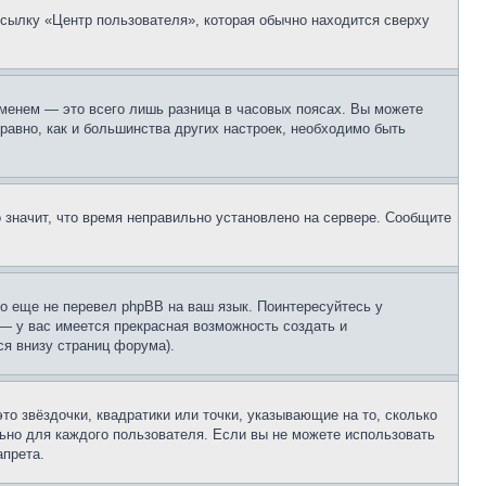
ссылку «Центр пользователя», которая обычно находится сверху
еменем — это всего лишь разница в часовых поясах. Вы можете
 равно, как и большинства других настроек, необходимо быть
о значит, что время неправильно установлено на сервере. Сообщите
то еще не перевел phpBB на ваш язык. Поинтересуйтесь у
 — у вас имеется прекрасная возможность создать и
я внизу страниц форума).
то звёздочки, квадратики или точки, указывающие на то, сколько
льно для каждого пользователя. Если вы не можете использовать
апрета.