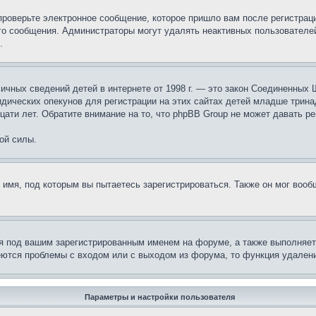
проверьте электронное сообщение, которое пришло вам после регистрац
ого сообщения. Администраторы могут удалять неактивных пользователе
.
те личных сведений детей в интернете от 1998 г. — это закон Соединенн
дических опекунов для регистрации на этих сайтах детей младше тринад
ати лет. Обратите внимание на то, что phpBB Group не может давать р
ой силы.
 имя, под которым вы пытаетесь зарегистрироваться. Также он мог воо
я под вашим зарегистрированным именем на форуме, а также выполняет 
еются проблемы с входом или с выходом из форума, то функция удалени
Параметры и настройки пользователя