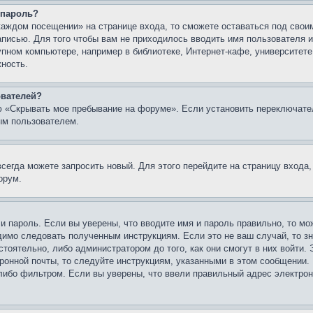
 пароль?
каждом посещении» на странице входа, то сможете оставаться под свои
записью. Для того чтобы вам не приходилось вводить имя пользователя
упном компьютере, например в библиотеке, Интернет-кафе, университете
жность.
ователей?
ю «Скрывать мое пребывание на форуме». Если установить переключате
ым пользователем.
всегда можете запросить новый. Для этого перейдите на страницу входа
орум.
 и пароль. Если вы уверены, что вводите имя и пароль правильно, то м
одимо следовать полученным инструкциям. Если это не ваш случай, то зн
тоятельно, либо администратором до того, как они смогут в них войти.
ронной почты, то следуйте инструкциям, указанными в этом сообщении.
либо фильтром. Если вы уверены, что ввели правильный адрес электронн