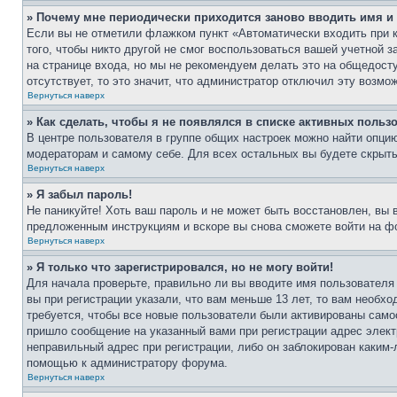
» Почему мне периодически приходится заново вводить имя и
Если вы не отметили флажком пункт «Автоматически входить при 
того, чтобы никто другой не смог воспользоваться вашей учетной 
на странице входа, но мы не рекомендуем делать это на общедост
отсутствует, то это значит, что администратор отключил эту возмо
Вернуться наверх
» Как сделать, чтобы я не появлялся в списке активных польз
В центре пользователя в группе общих настроек можно найти опци
модераторам и самому себе. Для всех остальных вы будете скрыт
Вернуться наверх
» Я забыл пароль!
Не паникуйте! Хоть ваш пароль и не может быть восстановлен, вы 
предложенным инструкциям и вскоре вы снова сможете войти на ф
Вернуться наверх
» Я только что зарегистрировался, но не могу войти!
Для начала проверьте, правильно ли вы вводите имя пользователя
вы при регистрации указали, что вам меньше 13 лет, то вам необх
требуется, чтобы все новые пользователи были активированы самос
пришло сообщение на указанный вами при регистрации адрес элект
неправильный адрес при регистрации, либо он заблокирован каким-
помощью к администратору форума.
Вернуться наверх