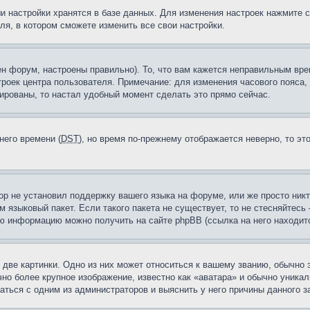
и настройки хранятся в базе данных. Для изменения настроек нажмите 
ля, в котором сможете изменить все свои настройки.
н форум, настроены правильно). То, что вам кажется неправильным вр
троек центра пользователя. Примечание: для изменения часового пояса,
ированы, то настал удобный момент сделать это прямо сейчас.
него времени (
DST
), но время по-прежнему отображается неверно, то эт
ор не установил поддержку вашего языка на форуме, или же просто ник
м языковый пакет. Если такого пакета не существует, то не стесняйтесь
ю информацию можно получить на сайте phpBB (ссылка на него находитс
две картинки. Одно из них может относиться к вашему званию, обычно э
но более крупное изображение, известно как «аватара» и обычно уника
аться с одним из администраторов и выяснить у него причины данного з