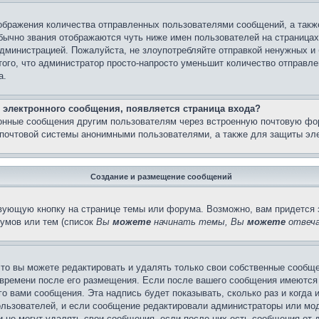
бражения количества отправленных пользователями сообщений, а такж
бычно звания отображаются чуть ниже имен пользователей на страницах
администрацией. Пожалуйста, не злоупотребляйте отправкой ненужных 
ого, что администратор просто-напросто уменьшит количество отправле
а.
 электронного сообщения, появляется страница входа?
ронные сообщения другим пользователям через встроенную почтовую фо
почтовой системы анонимными пользователями, а также для защиты эле
Создание и размещение сообщений
вующую кнопку на странице темы или форума. Возможно, вам придется 
умов или тем (список
Вы
можете
начинать темы, Вы
можете
отвеча
то вы можете редактировать и удалять только свои собственные сообще
 времени после его размещения. Если после вашего сообщения имеются 
 вами сообщения. Эта надпись будет показывать, сколько раз и когда 
ользователей, и если сообщение редактировали администраторы или моде
не могут удалять свои сообщения, если после них есть сообщения от д