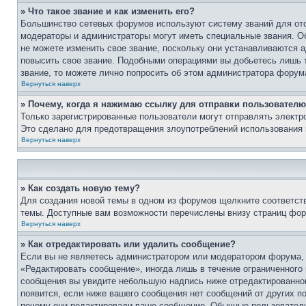
» Что такое звание и как изменить его?
Большинство сетевых форумов используют систему званий для ото
модераторы и администраторы могут иметь специальные звания. О
не можете изменить свое звание, поскольку они устанавливаются 
повысить свое звание. Подобными операциями вы добьетесь лишь т
звание, то можете лично попросить об этом администратора форум
Вернуться наверх
» Почему, когда я нажимаю ссылку для отправки пользователю
Только зарегистрированные пользователи могут отправлять элект
Это сделано для предотвращения злоупотреблений использования 
Вернуться наверх
» Как создать новую тему?
Для создания новой темы в одном из форумов щелкните соответст
темы. Доступные вам возможности перечислены внизу страниц фор
Вернуться наверх
» Как отредактировать или удалить сообщение?
Если вы не являетесь администратором или модератором форума, 
«Редактировать сообщение», иногда лишь в течение ограниченного
сообщения вы увидите небольшую надпись ниже отредактированного
появится, если ниже вашего сообщения нет сообщений от других п
почему они редактировали ваше сообщение. Обычные пользователи 