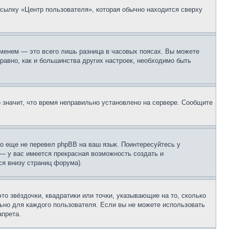
ссылку «Центр пользователя», которая обычно находится сверху
еменем — это всего лишь разница в часовых поясах. Вы можете
 равно, как и большинства других настроек, необходимо быть
о значит, что время неправильно установлено на сервере. Сообщите
то еще не перевел phpBB на ваш язык. Поинтересуйтесь у
 — у вас имеется прекрасная возможность создать и
я внизу страниц форума).
то звёздочки, квадратики или точки, указывающие на то, сколько
льно для каждого пользователя. Если вы не можете использовать
апрета.