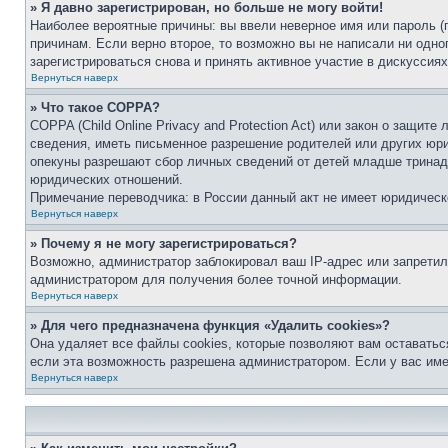
» Я давно зарегистрирован, но больше не могу войти!
Наиболее вероятные причины: вы ввели неверное имя или пароль (
причинам. Если верно второе, то возможно вы не написали ни одн
зарегистрироваться снова и принять активное участие в дискуссиях
Вернуться наверх
» Что такое COPPA?
COPPA (Child Online Privacy and Protection Act) или закон о защи
сведения, иметь письменное разрешение родителей или других юри
опекуны разрешают сбор личных сведений от детей младше тринадц
юридических отношений.
Примечание переводчика: в России данный акт не имеет юридическ
Вернуться наверх
» Почему я не могу зарегистрироваться?
Возможно, администратор заблокировал ваш IP-адрес или запретил
администратором для получения более точной информации.
Вернуться наверх
» Для чего предназначена функция «Удалить cookies»?
Она удаляет все файлы cookies, которые позволяют вам оставатьс
если эта возможность разрешена администратором. Если у вас им
Вернуться наверх