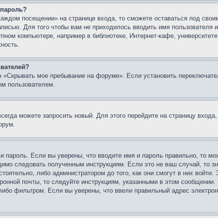
 пароль?
каждом посещении» на странице входа, то сможете оставаться под свои
записью. Для того чтобы вам не приходилось вводить имя пользователя
упном компьютере, например в библиотеке, Интернет-кафе, университете
жность.
ователей?
ю «Скрывать мое пребывание на форуме». Если установить переключате
ым пользователем.
всегда можете запросить новый. Для этого перейдите на страницу входа
орум.
 и пароль. Если вы уверены, что вводите имя и пароль правильно, то м
одимо следовать полученным инструкциям. Если это не ваш случай, то зн
тоятельно, либо администратором до того, как они смогут в них войти.
ронной почты, то следуйте инструкциям, указанными в этом сообщении.
либо фильтром. Если вы уверены, что ввели правильный адрес электронн