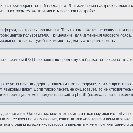
и настройки хранятся в базе данных. Для изменения настроек нажмите 
ля, в котором сможете изменить все свои настройки.
н форум, настроены правильно). То, что вам кажется неправильным вр
троек центра пользователя. Примечание: для изменения часового пояса,
ированы, то настал удобный момент сделать это прямо сейчас.
него времени (
DST
), но время по-прежнему отображается неверно, то эт
ор не установил поддержку вашего языка на форуме, или же просто ник
м языковый пакет. Если такого пакета не существует, то не стесняйтесь
ю информацию можно получить на сайте phpBB (ссылка на него находитс
две картинки. Одно из них может относиться к вашему званию, обычно э
но более крупное изображение, известно как «аватара» и обычно уника
аться с одним из администраторов и выяснить у него причины данного з