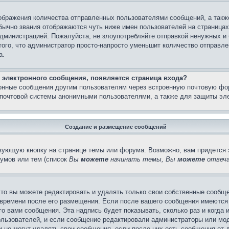
бражения количества отправленных пользователями сообщений, а такж
бычно звания отображаются чуть ниже имен пользователей на страницах
администрацией. Пожалуйста, не злоупотребляйте отправкой ненужных 
ого, что администратор просто-напросто уменьшит количество отправле
а.
 электронного сообщения, появляется страница входа?
ронные сообщения другим пользователям через встроенную почтовую фо
почтовой системы анонимными пользователями, а также для защиты эле
Создание и размещение сообщений
вующую кнопку на странице темы или форума. Возможно, вам придется 
умов или тем (список
Вы
можете
начинать темы, Вы
можете
отвеча
то вы можете редактировать и удалять только свои собственные сообще
 времени после его размещения. Если после вашего сообщения имеются 
 вами сообщения. Эта надпись будет показывать, сколько раз и когда 
ользователей, и если сообщение редактировали администраторы или моде
не могут удалять свои сообщения, если после них есть сообщения от д