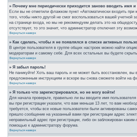
» Почему мне периодически приходится заново вводить имя и
Если вы не отметили флажком пункт «Автоматически входить при 
того, чтобы никто другой не смог воспользоваться вашей учетной 
на странице входа, но мы не рекомендуем делать это на общедост
отсутствует, то это значит, что администратор отключил эту возмо
Вернуться наверх
» Как сделать, чтобы я не появлялся в списке активных польз
В центре пользователя в группе общих настроек можно найти опци
модераторам и самому себе. Для всех остальных вы будете скрыт
Вернуться наверх
» Я забыл пароль!
Не паникуйте! Хоть ваш пароль и не может быть восстановлен, вы 
предложенным инструкциям и вскоре вы снова сможете войти на ф
Вернуться наверх
» Я только что зарегистрировался, но не могу войти!
Для начала проверьте, правильно ли вы вводите имя пользователя
вы при регистрации указали, что вам меньше 13 лет, то вам необх
требуется, чтобы все новые пользователи были активированы самос
пришло сообщение на указанный вами при регистрации адрес элект
неправильный адрес при регистрации, либо он заблокирован каким-
помощью к администратору форума.
Вернуться наверх