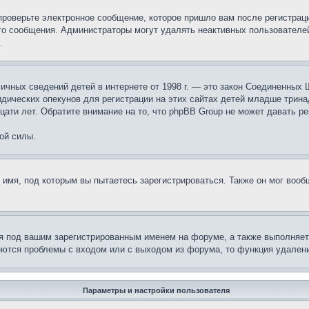
проверьте электронное сообщение, которое пришло вам после регистрац
ого сообщения. Администраторы могут удалять неактивных пользователе
.
те личных сведений детей в интернете от 1998 г. — это закон Соединенн
дических опекунов для регистрации на этих сайтах детей младше тринад
ати лет. Обратите внимание на то, что phpBB Group не может давать р
ой силы.
 имя, под которым вы пытаетесь зарегистрироваться. Также он мог воо
я под вашим зарегистрированным именем на форуме, а также выполняет 
еются проблемы с входом или с выходом из форума, то функция удалени
Параметры и настройки пользователя